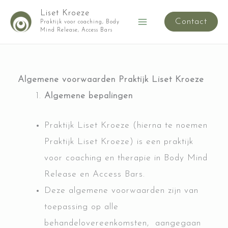
Ga
Liset Kroeze
Contact
naar
Praktijk voor coaching, Body
Main
Mind Release, Access Bars
de
Menu
inhoud
Algemene voorwaarden Praktijk Liset Kroeze
Algemene bepalingen
Praktijk Liset Kroeze (hierna te noemen
Praktijk Liset Kroeze) is een praktijk
voor coaching en therapie in Body Mind
Release en Access Bars.
Deze algemene voorwaarden zijn van
toepassing op alle
behandelovereenkomsten, aangegaan