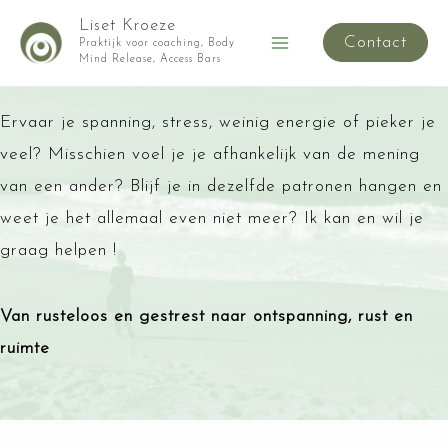
Ga
Liset Kroeze
Contact
naar
Praktijk voor coaching, Body
Main
Mind Release, Access Bars
de
Menu
inhoud
Ervaar je spanning, stress, weinig energie of pieker je
veel? Misschien voel je je afhankelijk van de mening
van een ander? Blijf je in dezelfde patronen hangen en
weet je het allemaal even niet meer? Ik kan
en wil je
graag helpen !
Van rusteloos en gestrest naar ontspanning, rust en
ruimte