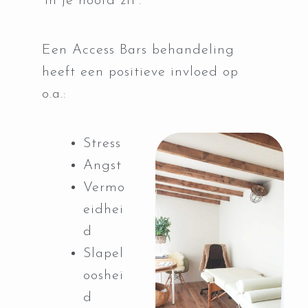
‘in je hoofd zit’.
Een Access Bars behandeling
heeft een positieve invloed op
o.a.:
Stress
Angst
Vermo
eidhei
d
Slapel
ooshei
d