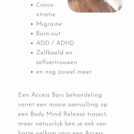
Conce
ntratie
Migraine
Burn-out
ADD / ADHD
Zelfbeeld en
zelfvertrouwen
en nog zoveel meer
Een Access Bars behandeling
vormt een mooie aanvulling op
een Body Mind Release traject,
maar natuurlijk ben je ook van
harte welkom voor een Access